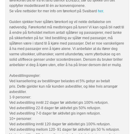
førerkortet ditt er fra et land utenfor EU/EØS, bør du sjekke om det
oppfyller modellkravet til én av konvensjonene.
Se våre nettsider for mer info om førerkort på Svalbard
her
.
Guiden sjekker hver sjåførs førerkort og vil nekte deltakelse om
nødvendig. Førerkortet må medbringes på turen! Vi kan også bli nødt til
å endre på forholdet mellom antall sjåfører og passasjerer, med tanke
på sikkerheten på tur. Ved bestilling av sjåfør med passasjer, må
sjåføren være i stand til å kjøre med passasjer. Det er noe vanskeligere
å ha med passasjer enn å kjøre alene. Vi anbefaler at du ifører deg
varme ullsokker, ullhansker, varmt ullundertøy, varm ytterbukse og en
solid ull/fleece genser under scooterdressen. Dersom du bruker briller
anbefaler vi deg å kjøre uten, eller å ha på linser dersom det er mulig.
Avbestillingsregler:
Ved kansellering av bestillinger belastes et 5% gebyr av betalt
pris. Dette gjelder kun når kunden avbestiller, og ikke hvis arrangør
avbestiller.
1-9 personer:
Ved avbestilling inntil 22 dager før aktivitet gis 100% refusjon.
Ved avbestilling 22-8 dager før aktivitet gis 50% refusjon.
Ved avbestilling 7-0 dager før aktivitet gis ingen refusjon.
10+ personer:
Ved avbestilling inntil 120 dager før aktivitet gis 100% refusjon.
Ved avbestilling mellom 120- 91 dager før aktivitet gis 50 % refusjon.