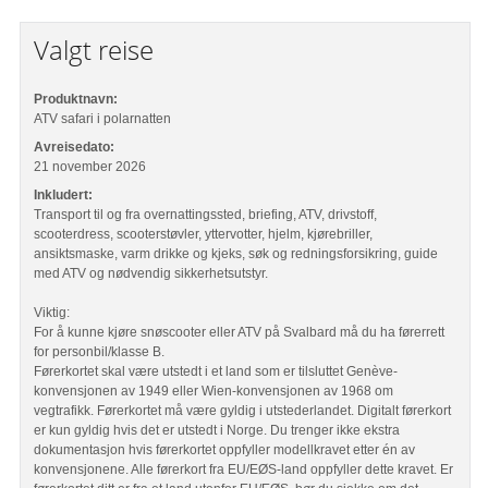
Valgt reise
Produktnavn:
ATV safari i polarnatten
Avreisedato:
21 november 2026
Inkludert:
Transport til og fra overnattingssted, briefing, ATV, drivstoff,
scooterdress, scooterstøvler, yttervotter, hjelm, kjørebriller,
ansiktsmaske, varm drikke og kjeks, søk og redningsforsikring, guide
med ATV og nødvendig sikkerhetsutstyr.
Viktig:
For å kunne kjøre snøscooter eller ATV på Svalbard må du ha førerrett
for personbil/klasse B.
Førerkortet skal være utstedt i et land som er tilsluttet Genève-
konvensjonen av 1949 eller Wien-konvensjonen av 1968 om
vegtrafikk. Førerkortet må være gyldig i utstederlandet. Digitalt førerkort
er kun gyldig hvis det er utstedt i Norge. Du trenger ikke ekstra
dokumentasjon hvis førerkortet oppfyller modellkravet etter én av
konvensjonene. Alle førerkort fra EU/EØS-land oppfyller dette kravet. Er