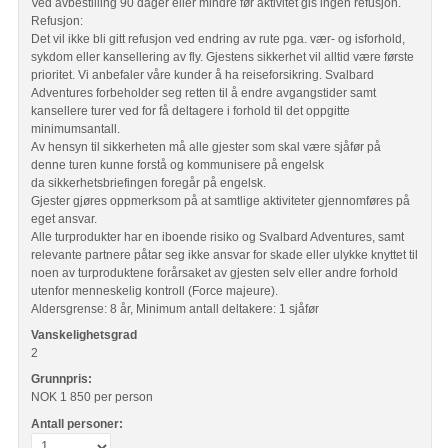
Ved avbestilling 90 dager eller mindre før aktivitet gis ingen refusjon.
Refusjon:
Det vil ikke bli gitt refusjon ved endring av rute pga. vær- og isforhold,
sykdom eller kansellering av fly. Gjestens sikkerhet vil alltid være første
prioritet. Vi anbefaler våre kunder å ha reiseforsikring. Svalbard
Adventures forbeholder seg retten til å endre avgangstider samt
kansellere turer ved for få deltagere i forhold til det oppgitte
minimumsantall.
Av hensyn til sikkerheten må alle gjester som skal være sjåfør på
denne turen kunne forstå og kommunisere på engelsk
da sikkerhetsbriefingen foregår på engelsk.
Gjester gjøres oppmerksom på at samtlige aktiviteter gjennomføres på
eget ansvar.
Alle turprodukter har en iboende risiko og Svalbard Adventures, samt
relevante partnere påtar seg ikke ansvar for skade eller ulykke knyttet til
noen av turproduktene forårsaket av gjesten selv eller andre forhold
utenfor menneskelig kontroll (Force majeure).
Aldersgrense: 8 år, Minimum antall deltakere: 1 sjåfør
Vanskelighetsgrad
2
Grunnpris:
NOK 1 850
per person
Antall personer: