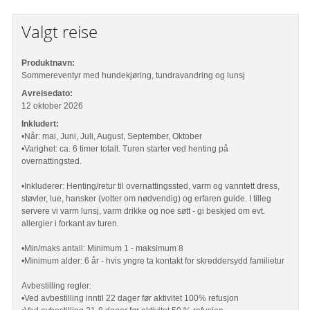
Valgt reise
Produktnavn:
Sommereventyr med hundekjøring, tundravandring og lunsj
Avreisedato:
12 oktober 2026
Inkludert:
•Når: mai, Juni, Juli, August, September, Oktober
•Varighet: ca. 6 timer totalt. Turen starter ved henting på
overnattingsted.
•Inkluderer: Henting/retur til overnattingssted, varm og vanntett dress,
støvler, lue, hansker (votter om nødvendig) og erfaren guide. I tilleg
servere vi varm lunsj, varm drikke og noe søtt - gi beskjed om evt.
allergier i forkant av turen.
•Min/maks antall: Minimum 1 - maksimum 8
•Minimum alder: 6 år - hvis yngre ta kontakt for skreddersydd familietur
Avbestilling regler:
•Ved avbestilling inntil 22 dager før aktivitet 100% refusjon