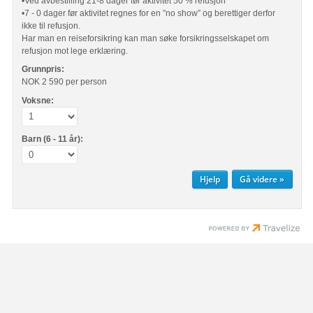
•Ved avbestilling 21-8 dager før aktivitet 50 % refusjon
•7 - 0 dager før aktivitet regnes for en ”no show” og berettiger derfor
ikke til refusjon.
Har man en reiseforsikring kan man søke forsikringsselskapet om
refusjon mot lege erklæring.
Grunnpris:
NOK 2 590
per person
Voksne:
Barn (6 - 11 år):
Hjelp