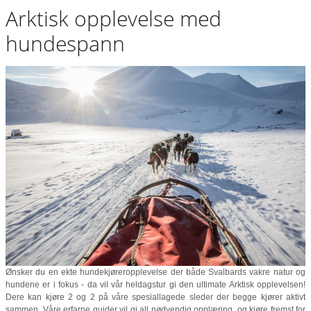
Arktisk opplevelse med
hundespann
Ønsker du en ekte hundekjøreropplevelse der både Svalbards vakre natur og
hundene er i fokus - da vil vår heldagstur gi den ultimate Arktisk opplevelsen!
Dere kan kjøre 2 og 2 på våre spesiallagede sleder der begge kjører aktivt
sammen. Våre erfarne guider vil gi all nødvendig opplæring, og kjøre fremst for