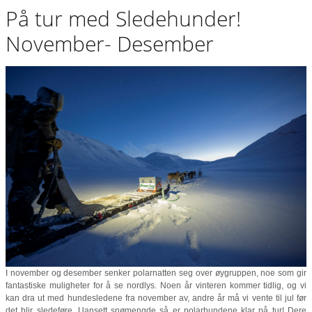
På tur med Sledehunder!
November- Desember
I november og desember senker polarnatten seg over øygruppen, noe som gir
fantastiske muligheter for å se nordlys. Noen år vinteren kommer tidlig, og vi
kan dra ut med hundesledene fra november av, andre år må vi vente til jul før
det blir sledeføre. Uansett snømengde så er polarhundene klar på tur! Dere