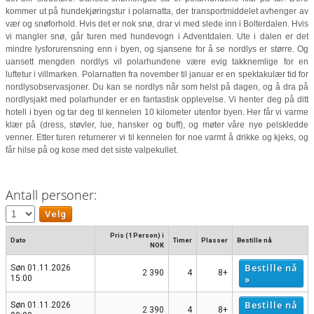
kommer ut på hundekjøringstur i polarnatta, der transportmiddelet avhenger av
vær og snøforhold. Hvis det er nok snø, drar vi med slede inn i Bolterdalen. Hvis
vi mangler snø, går turen med hundevogn i Adventdalen. Ute i dalen er det
mindre lysforurensning enn i byen, og sjansene for å se nordlys er større. Og
uansett mengden nordlys vil polarhundene være evig takknemlige for en
luftetur i villmarken. Polarnatten fra november til januar er en spektakulær tid for
nordlysobservasjoner. Du kan se nordlys når som helst på dagen, og å dra på
nordlysjakt med polarhunder er en fantastisk opplevelse. Vi henter deg på ditt
hotell i byen og tar deg til kennelen 10 kilometer utenfor byen. Her får vi varme
klær på (dress, støvler, lue, hansker og buff), og møter våre nye pelskledde
venner. Etter turen returnerer vi til kennelen for noe varmt å drikke og kjeks, og
får hilse på og kose med det siste valpekullet.
Antall personer:
Pris (1 Person) i
Dato
Timer
Plasser
Bestille nå
NOK
Bestille nå
Søn 01.11.2026
2 390
4
8+
»
15:00
Bestille nå
Søn 01.11.2026
2 390
4
8+